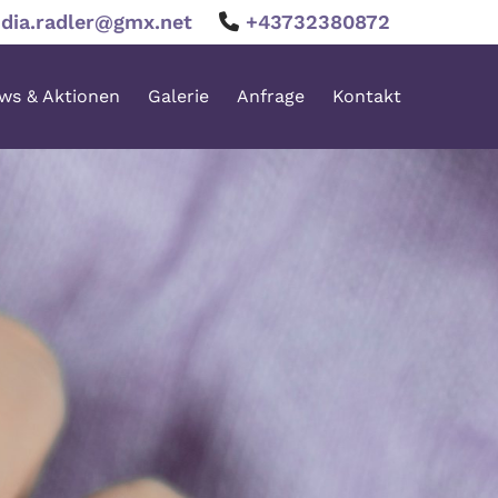
udia.radler@gmx.net
+43732380872

ws & Aktionen
Galerie
Anfrage
Kontakt