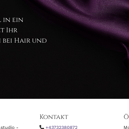
 in ein
t Ihr
 bei Hair und
Kontakt
Ö
lstudio -
+43732380872
M
