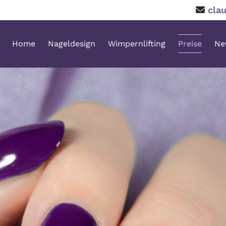
cla

Home
Nageldesign
Wimpernlifting
Preise
Ne