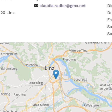
claudia.radler@gmx.net
Di

020 Linz
Do
Fr
S
So